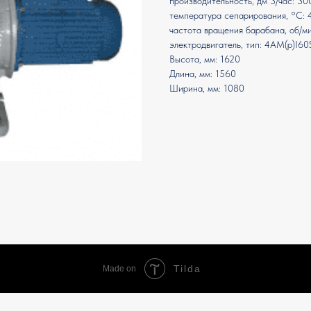
производительность, дм 3/час: 30
температура сепарирования, °С: 
частота вращения барабана, об/м
электродвигатель, тип: 4АМ(р)I6
Высота, мм: 1620
Длина, мм: 1560
Ширина, мм: 1080
Tilda
Made on