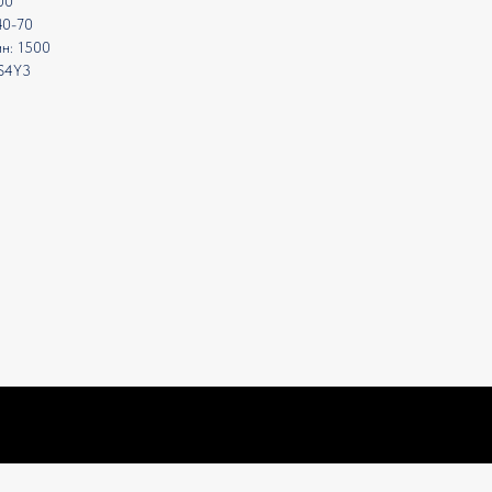
00
40-70
ин: 1500
0S4Y3